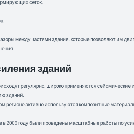
армирующих сеток.
в.
зоры между частями здания, которые позволяют им двига
шения.
силения зданий
роисходят регулярно, широко применяются сейсмические
ию зданий.
м регионе активно используются композитные материалы
е в 2009 году были проведены масштабные работы по ус