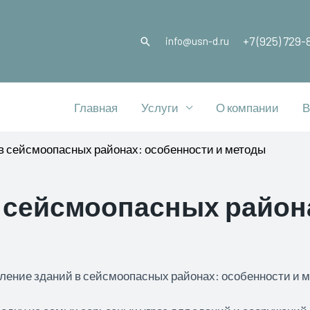
+7 (925) 729-
info@usn-d.ru
Главная
Услуги
О компании
В
в сейсмоопасных районах: особенности и методы
 сейсмоопасных район