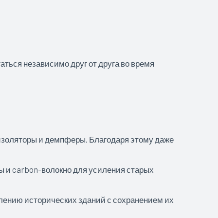
ться независимо друг от друга во время
 изоляторы и демпферы. Благодаря этому даже
 и carbon-волокно для усиления старых
илению исторических зданий с сохранением их