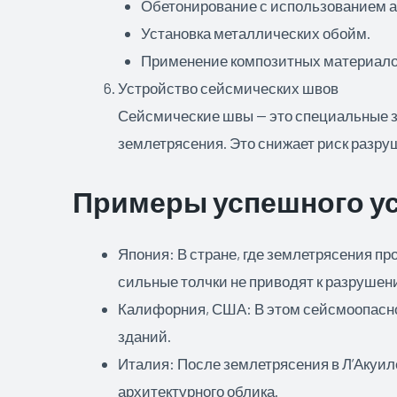
Обетонирование с использованием 
Установка металлических обойм.
Применение композитных материало
Устройство сейсмических швов
Сейсмические швы — это специальные за
землетрясения. Это снижает риск разру
Примеры успешного у
Япония: В стране, где землетрясения п
сильные толчки не приводят к разрушен
Калифорния, США: В этом сейсмоопасно
зданий.
Италия: После землетрясения в Л’Акуил
архитектурного облика.