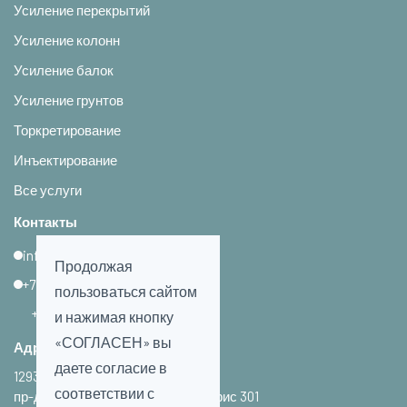
Усиление перекрытий
Усиление колонн
Усиление балок
Усиление грунтов
Торкретирование
Инъектирование
Все услуги
Контакты
info@usn-d.ru
Продолжая
+7 (925) 729-81-86
пользоваться сайтом
+7 (995) 100-97-21
и нажимая кнопку
«СОГЛАСЕН» вы
Адрес филиала в Москве:
даете согласие в
129343, г. Москва,
соответствии с
пр-д Серебрякова д. 14, стр. 11, офис 301